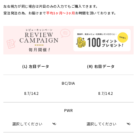
左右視力が同じ場合は片目のみの入力でもご購入できます。
受注発注の為、お届けまで
平均1ヶ月～2ヶ月
お時間を頂いております。
(L) 左目データ
(R) 右目データ
BC/DIA
8.7/14.2
8.7/14.2
PWR