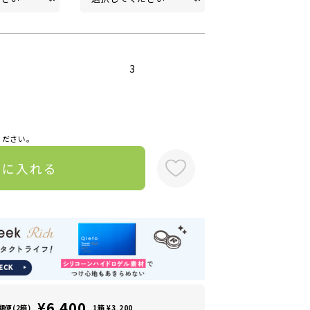
3
ください。
トに入れる
¥6,400
期便(2箱)
1箱 ¥3,200