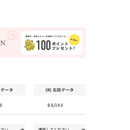
左目データ
(R) 右目データ
.0
8.6/14.0