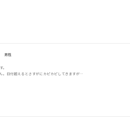
男性
す。
せん。日付超えるとさすがにカピカピしてきますが…