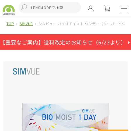
TOP
SIMVUE
シムビュー バイオモイスト ワンデー（クーパービジョ
【重要なご案内】送料改定のお知らせ（6/23より） ⏵