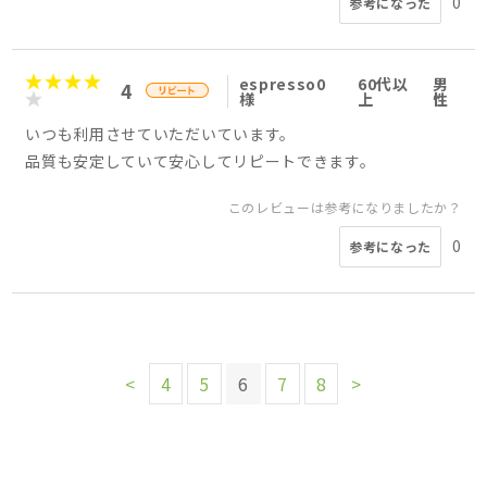
0
参考になった
espresso0
60代以
男
4
様
上
性
いつも利用させていただいています。
品質も安定していて安心してリピートできます。
このレビューは参考になりましたか？
0
参考になった
<
4
5
6
7
8
>