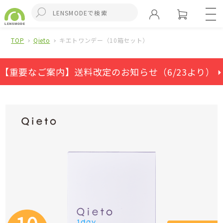
TOP
Qieto
キエトワンデー（10箱セット）
【重要なご案内】送料改定のお知らせ（6/23より） ⏵