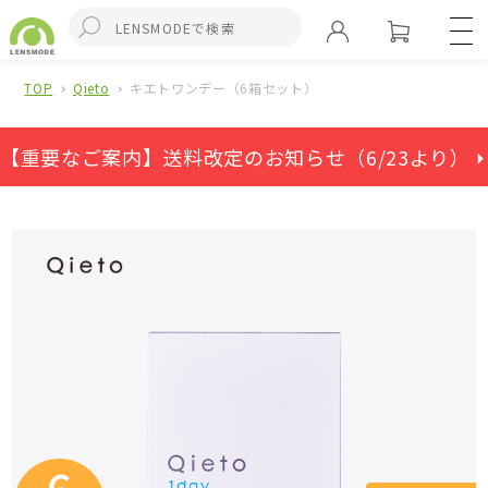
TOP
Qieto
キエトワンデー（6箱セット）
【重要なご案内】送料改定のお知らせ（6/23より） ⏵