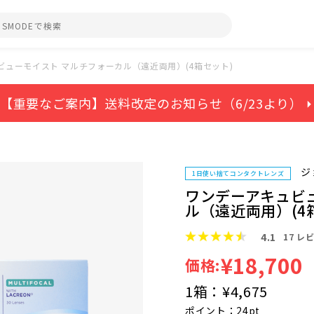
ビューモイスト マルチフォーカル（遠近両用）(4箱セット)
【重要なご案内】送料改定のお知らせ（6/23より） ⏵
ジ
1日使い捨てコンタクトレンズ
ワンデーアキュビ
ル（遠近両用）(4
4.1
17
レビ
¥18,700
価格:
1箱：
¥4,675
ポイント：24pt