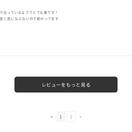
り合っているようでとても楽です！
全く苦にならないので助かってます
60代以上
40代
50代
男性
男性
男性
女性
女性
男性
男性
レビューをもっと見る
<
1
2
>