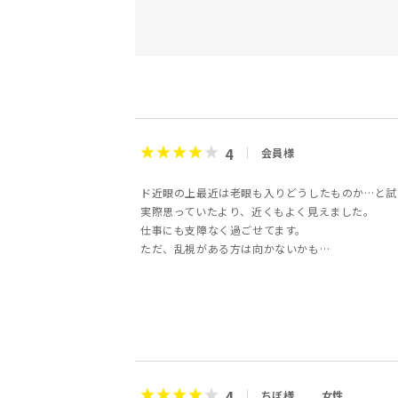
4
会員様
ド近眼の上最近は老眼も入りどうしたものか…と試
実際思っていたより、近くもよく見えました。
仕事にも支障なく過ごせてます。
ただ、乱視がある方は向かないかも…
4
ちぼ様
女性