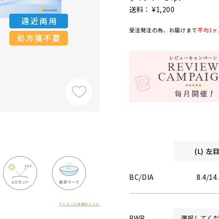
送料： ¥1,200
受注発注の為、お届けまで
平均1ヶ
(L) 
BC/DIA
8.4/14
アイコンの詳細はこちら
PWR