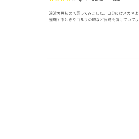
遠近両用初めて買ってみました。自分にはメガネよ
運転するときやゴルフの時など長時間漬けていても
3
5
3
3
5
5
4
5
前田宏祐様
会員様
会員様
会員様
マリウス様
よねもん様
匿名様
Teruru様
50代
40代
40代
40代