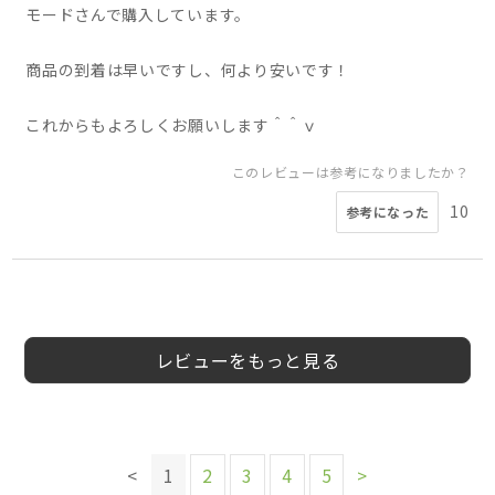
モードさんで購入しています。
商品の到着は早いですし、何より安いです！
これからもよろしくお願いします＾＾ｖ
このレビューは参考になりましたか？
10
参考になった
4
5
4
4
4
5
5
5
会員様
こゆき様
会員様
つむ様
つむ様
あな様
ふわわ様
会員様
50代
40代
20代
20代
20代
20代
女性
男性
男性
女性
女性
女性
女性
レビューをもっと見る
このレビューは参考になりましたか？
このレビューは参考になりましたか？
このレビューは参考になりましたか？
このレビューは参考になりましたか？
4
4
参考になった
参考になった
このレビューは参考になりましたか？
このレビューは参考になりましたか？
3
3
参考になった
参考になった
このレビューは参考になりましたか？
6
3
<
1
2
3
4
5
>
参考になった
参考になった
このレビューは参考になりましたか？