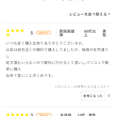
レビューを並べ替える
>
原田英雄
60代以
男
5
様
上
性
いつも安く購入出来てありがとうございます。
以前は自宅近くの眼科で購入してましたが、価格が全然違う
し
処方箋もいらないので眼科に行かなくて良いしパソコンで簡
単に購入
出来て良いこと尽くめです。
このレビューは参考になりましたか？
0
参考になった
5
会員様
20代
男性