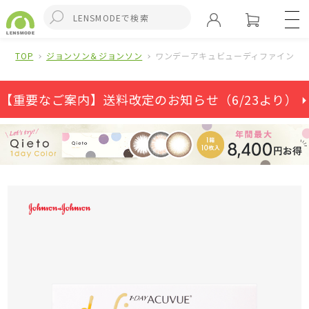
TOP
ジョンソン＆ジョンソン
ワンデーアキュビューディファインモイ
【重要なご案内】送料改定のお知らせ（6/23より） ⏵