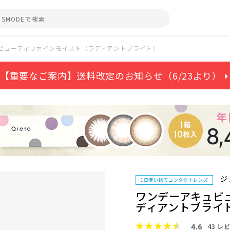
ビューディファインモイスト（ラディアントブライト）
【重要なご案内】送料改定のお知らせ（6/23より） ⏵
ジ
1日使い捨てコンタクトレンズ
ワンデーアキュビ
ディアントブライ
4.6
43
レビ