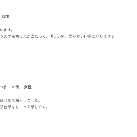
女性
います。
ンズの茶色に光が当たって、明るい瞳、柔らかい印象になります♪
ー様
30代
女性
はじめて購入しました。
茶色感なし！って感じです。