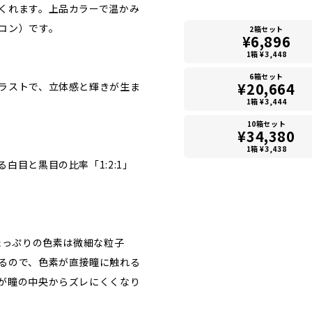
くれます。上品カラーで温かみ
コン）です。
2箱セット
¥6,896
1箱 ¥3,448
6箱セット
¥20,664
ラストで、立体感と輝きが生ま
1箱 ¥3,444
10箱セット
¥34,380
1箱 ¥3,438
白目と黒目の比率「1:2:1」
たっぷりの色素は微細な粒子
るので、色素が直接瞳に触れる
が瞳の中央からズレにくくなり