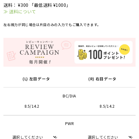
送料： ¥300 「最低送料 ¥1000」
≫ 送料について
左右視力が同じ場合は片目のみの入力でもご購入できます。
(L) 左目データ
(R) 右目データ
BC/DIA
8.5/14.2
8.5/14.2
PWR