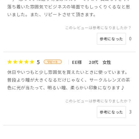
落ち着いた雰囲気でビジネスの場面でもしっくりくるなと思
いました。また、リピートさせて頂きます。
このレビューは参考になりましたか？
0
参考になった
5
EE様
20代
女性
休日やいつもと少し雰囲気を買えたいときに使っています。
普段より瞳が大きくなるだけじゃなく、サークルレンズの茶
色に光が当たって、明るい瞳、柔らかい印象になります♪
このレビューは参考になりましたか？
3
参考になった
5
5
5
5
5
5
5
5
会員様
Yuji様
kiki様
えん様
会員様
COCON様
メイメイ様
会員様
30代
30代
30代
40代
30代
50代
40代
男性
女性
女性
男性
女性
女性
女性