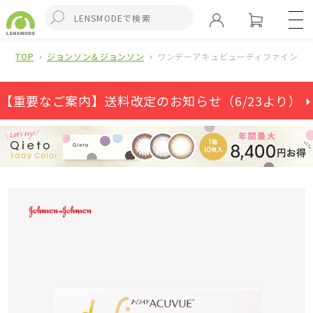
TOP
ジョンソン＆ジョンソン
ワンデーアキュビューディファインモ
【重要なご案内】送料改定のお知らせ（6/23より） ⏵