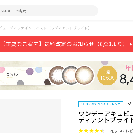
ビューディファインモイスト（ラディアントブライト）
【重要なご案内】送料改定のお知らせ（6/23より） ⏵
ジ
1日使い捨てコンタクトレンズ
ワンデーアキュビ
ディアントブライ
4.6
43
レビ