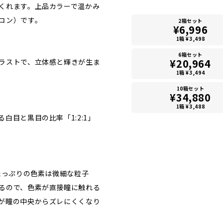
くれます。上品カラーで温かみ
コン）です。
2箱セット
¥6,996
1箱 ¥3,498
6箱セット
¥20,964
ラストで、立体感と輝きが生ま
1箱 ¥3,494
10箱セット
¥34,880
1箱 ¥3,488
白目と黒目の比率「1:2:1」
たっぷりの色素は微細な粒子
るので、色素が直接瞳に触れる
が瞳の中央からズレにくくなり