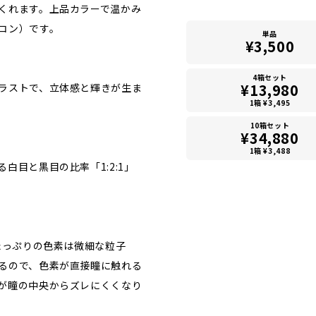
くれます。上品カラーで温かみ
コン）です。
単品
¥3,500
4箱セット
¥13,980
ラストで、立体感と輝きが生ま
1箱 ¥3,495
10箱セット
¥34,880
1箱 ¥3,488
白目と黒目の比率「1:2:1」
たっぷりの色素は微細な粒子
るので、色素が直接瞳に触れる
が瞳の中央からズレにくくなり