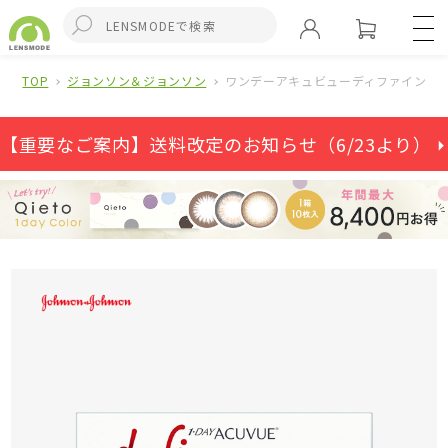
TOP
ジョンソン＆ジョンソン
ワンデーアキュビューディファインモイ
【重要なご案内】送料改定のお知らせ（6/23より） ⏵