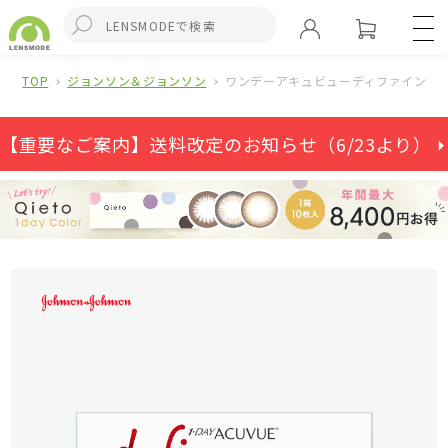
TOP
ジョンソン＆ジョンソン
ワンデーアキュビューディファインモイ
【重要なご案内】送料改定のお知らせ（6/23より） ⏵