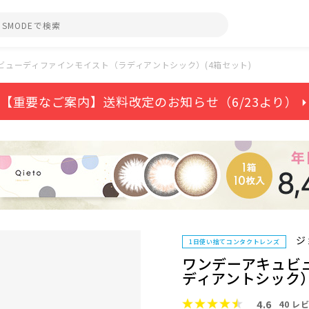
ビューディファインモイスト（ラディアントシック）(4箱セット)
【重要なご案内】送料改定のお知らせ（6/23より） ⏵
ジ
1日使い捨てコンタクトレンズ
ワンデーアキュビ
ディアントシック）
4.6
40
レビ