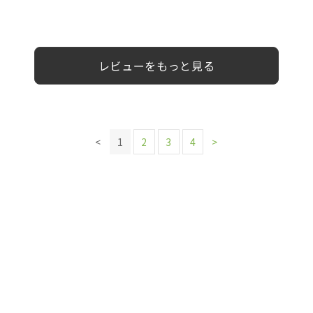
0代
50代
女性
女性
女性
男性
レビューをもっと見る
<
1
2
3
4
>