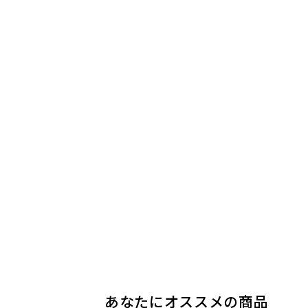
5
5
4
4
5
4
5
5
会員様
会員様
会員様
ane様
Su様
会員様
ワンデー様
くろめ様
30代
20代
2
あなたにオススメの商品