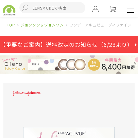
TOP
ジョンソン＆ジョンソン
ワンデーアキュビューディファインモイ
【重要なご案内】送料改定のお知らせ（6/23より） ⏵