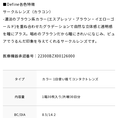
■Define各色特徴
サークルレンズ（カラコン）
-濃淡のブラウン系カラー(エスプレッソ・ブラウン・イエローゴ
ールド)を重ね合わせたグラデーションで自然な立体感と透明感
を瞳にプラス。暗めのブラウンだから瞳にきれいになじみ、ピュ
アでうるんだ印象を与えてくれるサークルレンズです。
医療機器承認番号：22300BZX00126000
タイプ
カラー 1日使い捨てコンタクトレンズ
内容量
1箱30枚入り/片眼30日分
BC/DIA
8.5/14.2