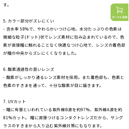
す。
5. カラー部分がズレにくい
- 含水率 58%で、やわらかいつけ心地。水分たっぷりの色素は
微細な粒子(ドット)状でレンズ素材に包み込まれているので、色
素が直接瞳に触れることなく快適なつけ心地で、レンズの着色部
が瞳の中央からズレにくくなりました。
6. 酸素透過性の良いレンズ
- 酸素がしっかり通るレンズ素材を採用。また着色部も、色素と
色素のすきまを通って、十分な酸素が目に届きます。
7. UVカット
- 瞳に有害といわれている紫外線B波を約97%、紫外線A波を約
81%カット。 瞳に直接つけるコンタクトレンズだから、サング
ラスのすきまから入り込む紫外線対策にもなります。