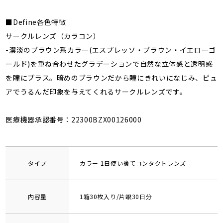
■Define各色特徴
サークルレンズ（カラコン）
-濃淡のブラウン系カラー(エスプレッソ・ブラウン・イエローゴ
ールド)を重ね合わせたグラデーションで自然な立体感と透明感
を瞳にプラス。暗めのブラウンだから瞳にきれいになじみ、ピュ
アでうるんだ印象を与えてくれるサークルレンズです。
医療機器承認番号：22300BZX00126000
タイプ
カラー 1日使い捨てコンタクトレンズ
内容量
1箱30枚入り/片眼30日分