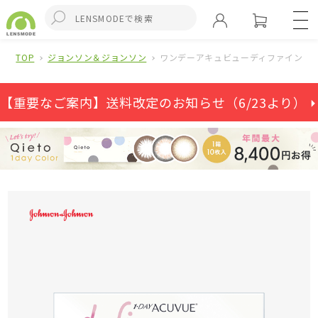
TOP
ジョンソン＆ジョンソン
ワンデーアキュビューディファインモイ
【重要なご案内】送料改定のお知らせ（6/23より） ⏵