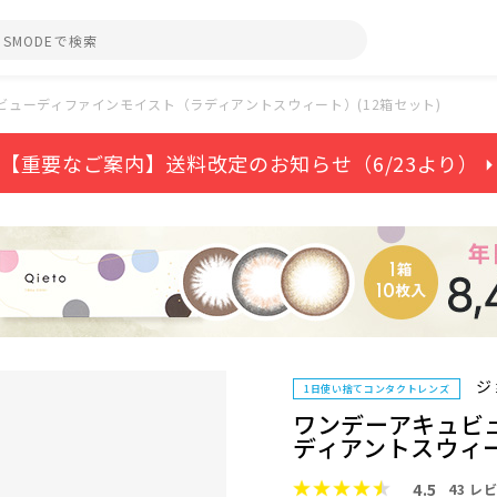
ビューディファインモイスト（ラディアントスウィート）(12箱セット)
【重要なご案内】送料改定のお知らせ（6/23より） ⏵
ジ
1日使い捨てコンタクトレンズ
ワンデーアキュビ
ディアントスウィー
4.5
43
レビ