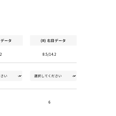
左目データ
(R) 右目データ
.2
8.5/14.2
6