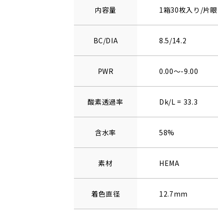
内容量
1箱30枚入り/片眼
BC/DIA
8.5/14.2
PWR
0.00～-9.00
酸素透過率
Dk/L = 33.3
含水率
58%
素材
HEMA
着色直径
12.7mm