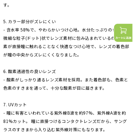
す。
5. カラー部分がズレにくい
- 含水率 58%で、やわらかいつけ心地。水分たっぷりの色素は
微細な粒子(ドット)状でレンズ素材に包み込まれているので、色
素が直接瞳に触れることなく快適なつけ心地で、レンズの着色部
が瞳の中央からズレにくくなりました。
6. 酸素透過性の良いレンズ
- 酸素がしっかり通るレンズ素材を採用。また着色部も、色素と
色素のすきまを通って、十分な酸素が目に届きます。
7. UVカット
- 瞳に有害といわれている紫外線B波を約97%、紫外線A波を約
81%カット。 瞳に直接つけるコンタクトレンズだから、サング
ラスのすきまから入り込む紫外線対策にもなります。