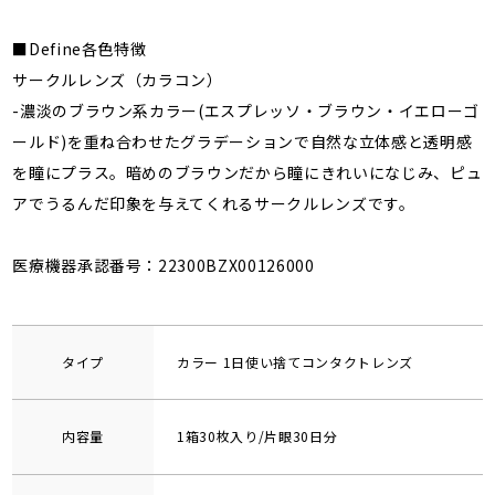
■Define各色特徴
サークルレンズ（カラコン）
-濃淡のブラウン系カラー(エスプレッソ・ブラウン・イエローゴ
ールド)を重ね合わせたグラデーションで自然な立体感と透明感
を瞳にプラス。暗めのブラウンだから瞳にきれいになじみ、ピュ
アでうるんだ印象を与えてくれるサークルレンズです。
医療機器承認番号：22300BZX00126000
タイプ
カラー 1日使い捨てコンタクトレンズ
内容量
1箱30枚入り/片眼30日分