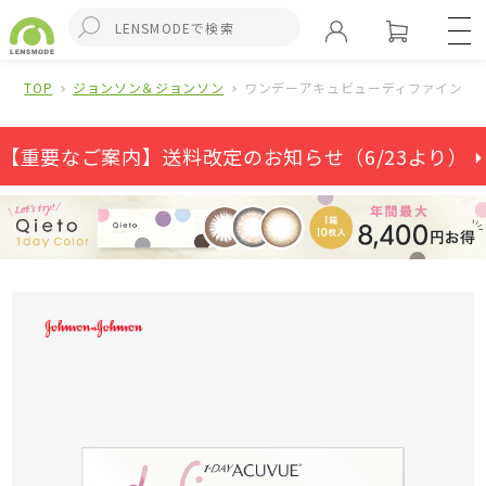
TOP
ジョンソン＆ジョンソン
ワンデーアキュビューディファインモイ
【重要なご案内】送料改定のお知らせ（6/23より） ⏵