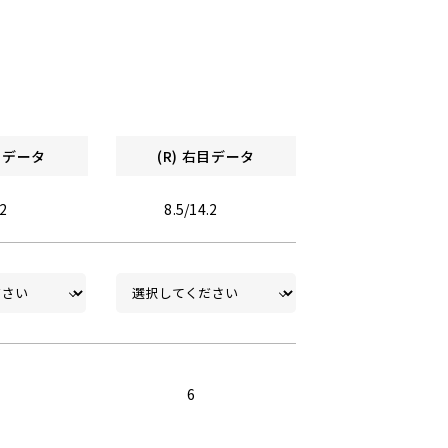
左目データ
(R) 右目データ
.2
8.5/14.2
6