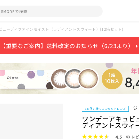
ビューディファインモイスト（ラディアントスウィート）(12箱セット)
【重要なご案内】送料改定のお知らせ（6/23より） ⏵
ジ
1日使い捨てコンタクトレンズ
ワンデーアキュビ
ディアントスウィー
4.5
43
レビ