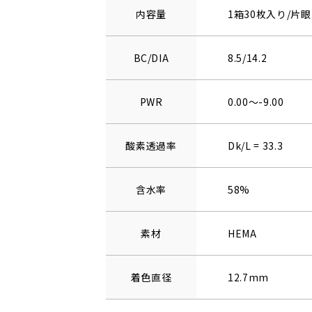
内容量
1箱30枚入り/片眼
BC/DIA
8.5/14.2
PWR
0.00～-9.00
酸素透過率
Dk/L = 33.3
含水率
58%
素材
HEMA
着色直径
12.7mm