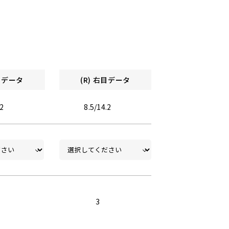
左目データ
(R) 右目データ
.2
8.5/14.2
3