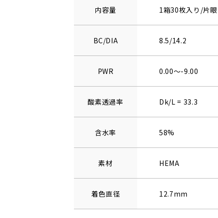
内容量
1箱30枚入り/片眼
BC/DIA
8.5/14.2
PWR
0.00～-9.00
酸素透過率
Dk/L = 33.3
含水率
58%
素材
HEMA
着色直径
12.7mm