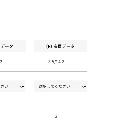
左目データ
(R) 右目データ
.2
8.5/14.2
3