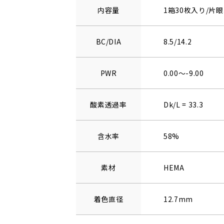
内容量
1箱30枚入り/片眼
BC/DIA
8.5/14.2
PWR
0.00～-9.00
酸素透過率
Dk/L = 33.3
含水率
58%
素材
HEMA
着色直径
12.7mm