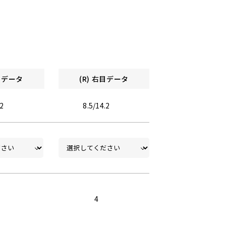
左目データ
(R) 右目データ
.2
8.5/14.2
4