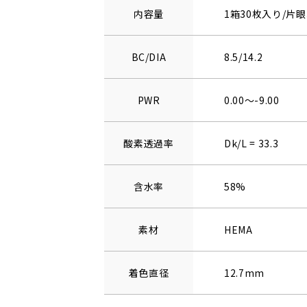
内容量
1箱30枚入り/片眼
BC/DIA
8.5/14.2
PWR
0.00～-9.00
酸素透過率
Dk/L = 33.3
含水率
58%
素材
HEMA
着色直径
12.7mm