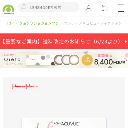
TOP
ジョンソン＆ジョンソン
ワンデーアキュビューディファインモイ
【重要なご案内】送料改定のお知らせ（6/23より） ⏵