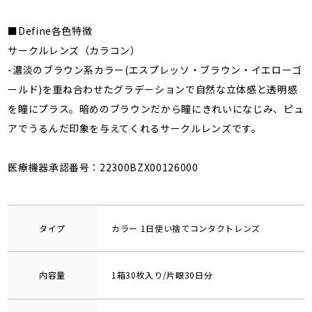
■Define各色特徴
サークルレンズ（カラコン）
-濃淡のブラウン系カラー(エスプレッソ・ブラウン・イエローゴ
ールド)を重ね合わせたグラデーションで自然な立体感と透明感
を瞳にプラス。暗めのブラウンだから瞳にきれいになじみ、ピュ
アでうるんだ印象を与えてくれるサークルレンズです。
医療機器承認番号：22300BZX00126000
タイプ
カラー 1日使い捨てコンタクトレンズ
内容量
1箱30枚入り/片眼30日分