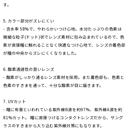
す。
5. カラー部分がズレにくい
- 含水率 58%で、やわらかいつけ心地。水分たっぷりの色素は
微細な粒子(ドット)状でレンズ素材に包み込まれているので、色
素が直接瞳に触れることなく快適なつけ心地で、レンズの着色部
が瞳の中央からズレにくくなりました。
6. 酸素透過性の良いレンズ
- 酸素がしっかり通るレンズ素材を採用。また着色部も、色素と
色素のすきまを通って、十分な酸素が目に届きます。
7. UVカット
- 瞳に有害といわれている紫外線B波を約97%、紫外線A波を約
81%カット。 瞳に直接つけるコンタクトレンズだから、サング
ラスのすきまから入り込む紫外線対策にもなります。