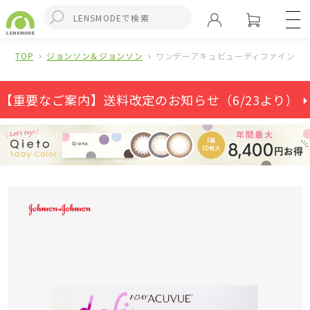
TOP
ジョンソン＆ジョンソン
ワンデーアキュビューディファインモイ
【重要なご案内】送料改定のお知らせ（6/23より） ⏵