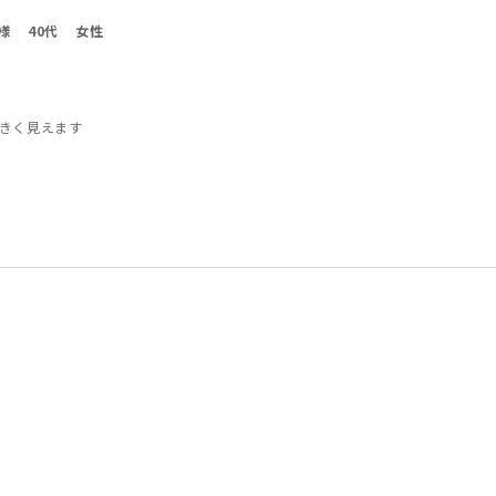
u様
40代
女性
きく見えます