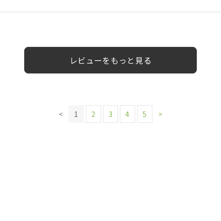
0代
50代
女性
40代
女性
女性
女性
レビューをもっと見る
<
1
2
3
4
5
>