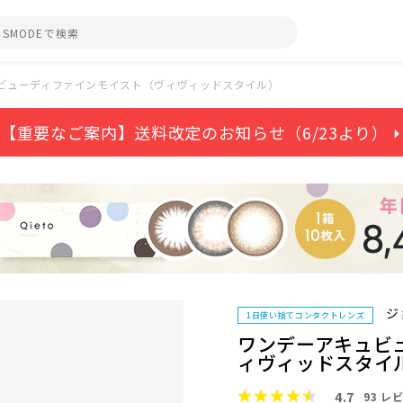
ビューディファインモイスト（ヴィヴィッドスタイル）
【重要なご案内】送料改定のお知らせ（6/23より） ⏵
ジ
1日使い捨てコンタクトレンズ
ワンデーアキュビ
ィヴィッドスタイ
4.7
93
レビ