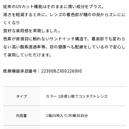
従来のUVカット機能はそのままに潤い成分をプラス。
渇きを軽減すると共に、レンズの着色部が瞳の中央からズレにに
くくなり
良好な装用感を実現しました。
色素が直接目に触れないサンドイッチ構造で、着直部でも変わら
ない高い酸素透過率等、目の健康へも配慮をしているので安心し
て装用していただけます。
医療機器承認番号：22300BZX00126000
タイプ
カラー 1日使い捨てコンタクトレンズ
内容量
1箱30枚入り/片眼30日分