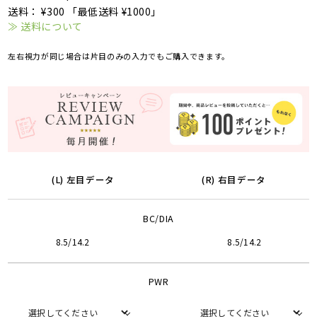
送料： ¥300 「最低送料 ¥1000」
≫ 送料について
左右視力が同じ場合は片目のみの入力でもご購入できます。
(L) 左目データ
(R) 右目データ
BC/DIA
8.5/14.2
8.5/14.2
PWR