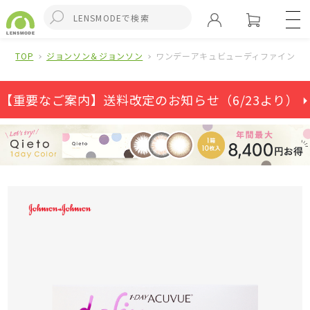
TOP
ジョンソン＆ジョンソン
ワンデーアキュビューディファインモ
【重要なご案内】送料改定のお知らせ（6/23より） ⏵