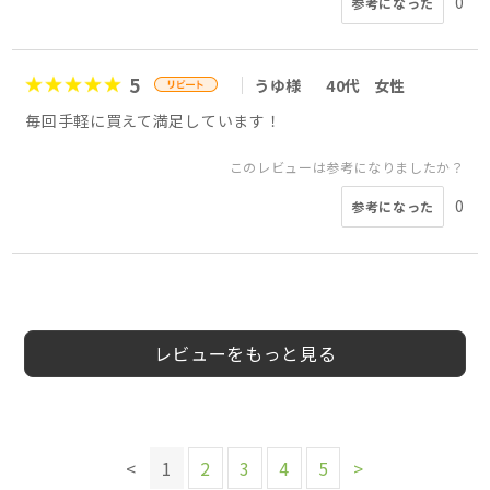
0
参考になった
5
うゆ様
40代
女性
毎回手軽に買えて満足しています！
このレビューは参考になりましたか？
0
参考になった
5
5
5
5
5
4
5
5
ELICA様
会員様
rhona222様
ロニ様
あちゃん様
rhona222様
あいかわ様
はなまま様
40代
40代
女性
20代
30代
40代
50代
50代
女性
女性
女性
女性
女性
女性
女性
レビューをもっと見る
このレビューは参考になりましたか？
このレビューは参考になりましたか？
このレビューは参考になりましたか？
このレビューは参考になりましたか？
このレビューは参考になりましたか？
0
0
0
0
参考になった
参考になった
参考になった
参考になった
このレビューは参考になりましたか？
0
参考になった
このレビューは参考になりましたか？
0
<
1
2
3
4
5
>
参考になった