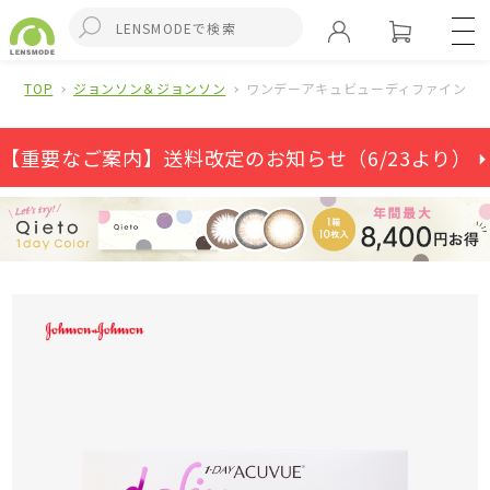
TOP
ジョンソン＆ジョンソン
ワンデーアキュビューディファインモ
【重要なご案内】送料改定のお知らせ（6/23より） ⏵