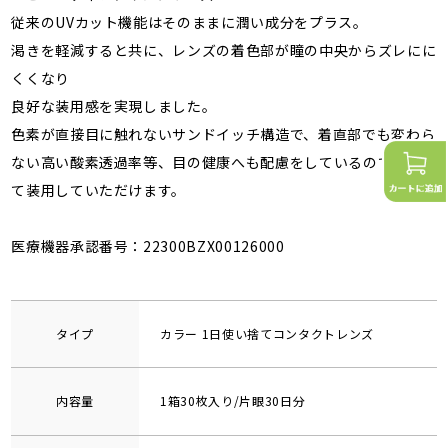
従来のUVカット機能はそのままに潤い成分をプラス。
渇きを軽減すると共に、レンズの着色部が瞳の中央からズレにに
くくなり
良好な装用感を実現しました。
色素が直接目に触れないサンドイッチ構造で、着直部でも変わら
ない高い酸素透過率等、目の健康へも配慮をしているので安心し
て装用していただけます。
医療機器承認番号：22300BZX00126000
タイプ
カラー 1日使い捨てコンタクトレンズ
内容量
1箱30枚入り/片眼30日分