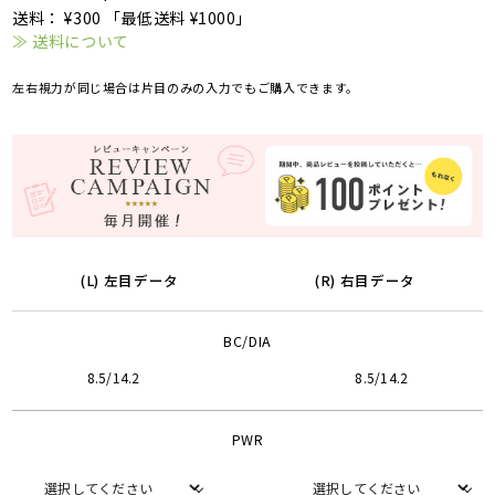
送料： ¥300 「最低送料 ¥1000」
≫ 送料について
左右視力が同じ場合は片目のみの入力でもご購入できます。
(L) 左目データ
(R) 右目データ
BC/DIA
8.5/14.2
8.5/14.2
PWR