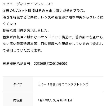
ュビューディファインシリーズ！
従来のUVカット機能はそのままに潤い成分をプラス。
渇きを軽減すると共に、レンズの着色部が瞳の中央からズレにに
くくなり
良好な装用感を実現しました。
色素が直接目に触れないサンドイッチ構造で、着直部でも変わら
ない高い酸素透過率等、目の健康へも配慮をしているので安心し
て装用していただけます。
医療機器承認番号：22300BZX00126000
タイプ
カラー 1日使い捨てコンタクトレンズ
内容量
1箱30枚入り/片眼30日分