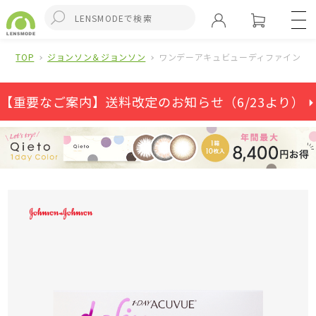
TOP
ジョンソン＆ジョンソン
ワンデーアキュビューディファインモイ
【重要なご案内】送料改定のお知らせ（6/23より） ⏵