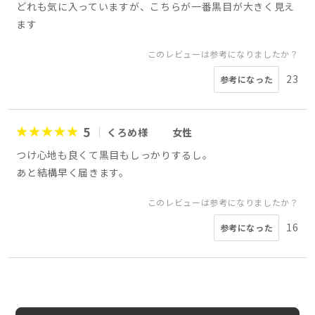
どれも気に入っていますが、こちらが一番黒目が大きく見え
ます
このレビューは参考になりましたか？
23
参考になった
5
くろめ様
女性
つけ心地も良くて黒目もしっかりするし。
あと結構早く届きます。
このレビューは参考になりましたか？
16
参考になった
5
5
4
5
4
5
5
5
みみみ様
会員様
会員様
会員様
シナモン様
みよん様
PO様
江口ゆかり様
女性
20代
30代
50代
女性
40代
女性
女性
女性