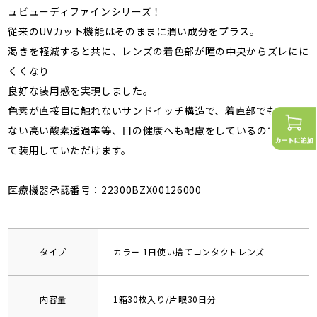
ュビューディファインシリーズ！
従来のUVカット機能はそのままに潤い成分をプラス。
渇きを軽減すると共に、レンズの着色部が瞳の中央からズレにに
くくなり
良好な装用感を実現しました。
色素が直接目に触れないサンドイッチ構造で、着直部でも変わら
ない高い酸素透過率等、目の健康へも配慮をしているので安心し
て装用していただけます。
医療機器承認番号：22300BZX00126000
タイプ
カラー 1日使い捨てコンタクトレンズ
内容量
1箱30枚入り/片眼30日分