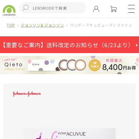
TOP
ジョンソン＆ジョンソン
ワンデーアキュビューディファインモイ
【重要なご案内】送料改定のお知らせ（6/23より） ⏵