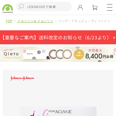
TOP
ジョンソン＆ジョンソン
ワンデーアキュビューディファインモ
【重要なご案内】送料改定のお知らせ（6/23より） ⏵