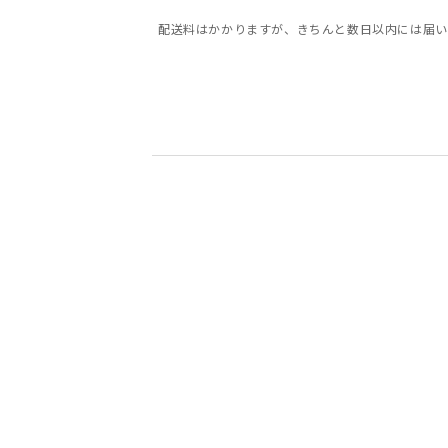
配送料はかかりますが、きちんと数日以内には届い
5
5
5
5
3
3
5
5
真希様
会員様
Kuoma様
エルモ様
匿名様
会員様
さあや様
さあや様
40代
50代
4
4
4