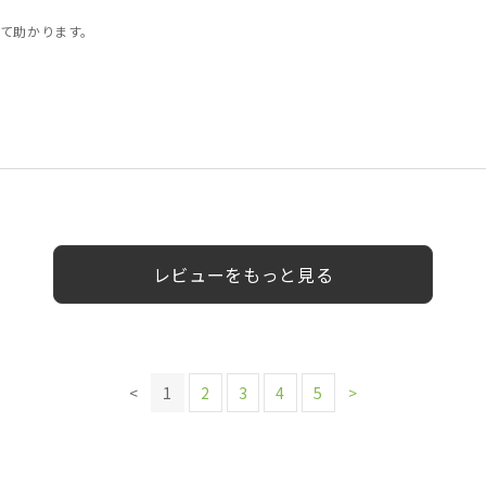
て助かります。
0代
0代
0代
50代
女性
女性
女性
女性
女性
女性
レビューをもっと見る
<
1
2
3
4
5
>