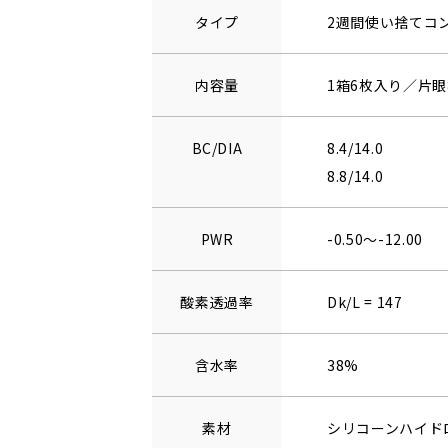
タイプ
2週間使い捨てコ
内容量
1箱6枚入り／片眼
BC/DIA
8.4/14.0
8.8/14.0
PWR
-0.50～-12.00
酸素透過率
Dk/L = 147
含水率
38%
素材
シリコーンハイド