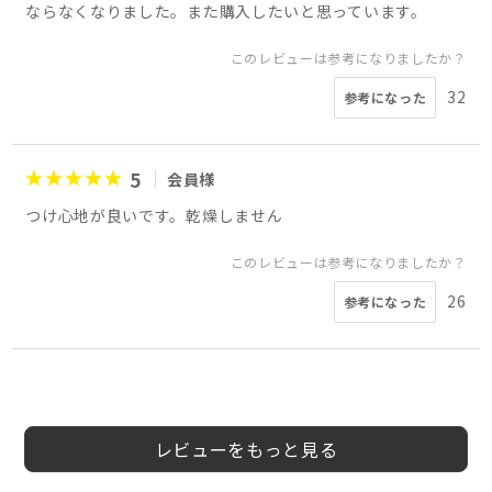
ならなくなりました。また購入したいと思っています。
このレビューは参考になりましたか？
32
参考になった
5
会員様
つけ心地が良いです。乾燥しません
このレビューは参考になりましたか？
26
参考になった
5
4
5
4
5
5
5
4
会員様
会員様
会員様
会員様
ゆきりす様
まさ。様
会員様
よっしー様
50代
40代
50代
男性
女性
男性
レビューをもっと見る
このレビューは参考になりましたか？