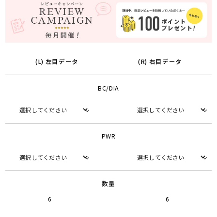
(L) 左目データ
(R) 右目データ
BC/DIA
PWR
数量
6
6