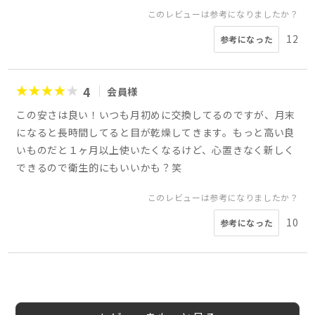
このレビューは参考になりましたか？
12
参考になった
4
会員様
この安さは良い！いつも月初めに交換してるのですが、月末
になると長時間してると目が乾燥してきます。もっと高い良
いものだと１ヶ月以上使いたくなるけど、心置きなく新しく
できるので衛生的にもいいかも？笑
このレビューは参考になりましたか？
10
参考になった
5
4
3
1
2
4
4
久保尚文
60代以
男
会員様
会員様
会員様
まる様
会員様
にゃん吉様
メリ様
10代
40代
30代
40代
女性
男性
女性
女性
5
様
上
性