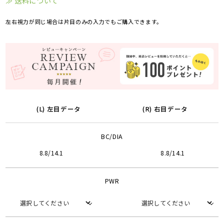
≫ 送料について
左右視力が同じ場合は片目のみの入力でもご購入できます。
(L) 左目データ
(R) 右目データ
BC/DIA
8.8/14.1
8.8/14.1
PWR