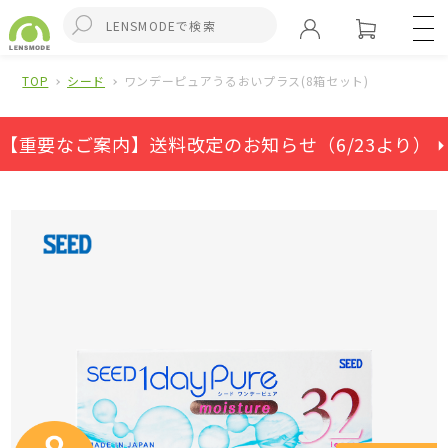
TOP
シード
ワンデーピュアうるおいプラス(8箱セット)
【重要なご案内】送料改定のお知らせ（6/23より） ⏵