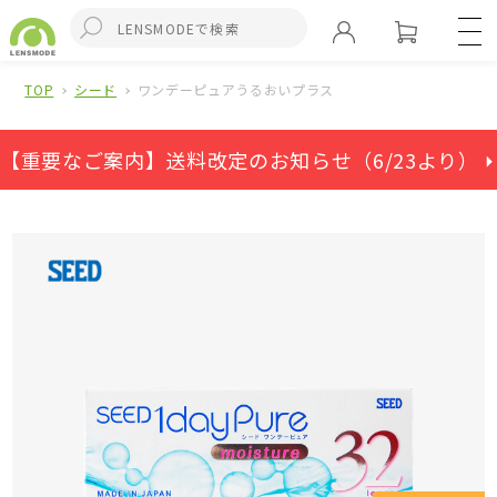
TOP
シード
ワンデーピュアうるおいプラス
【重要なご案内】送料改定のお知らせ（6/23より） ⏵