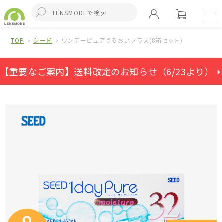
TOP
シード
ワンデーピュアうるおいプラス(8箱セット)
【重要なご案内】送料改定のお知らせ（6/23より） ⏵