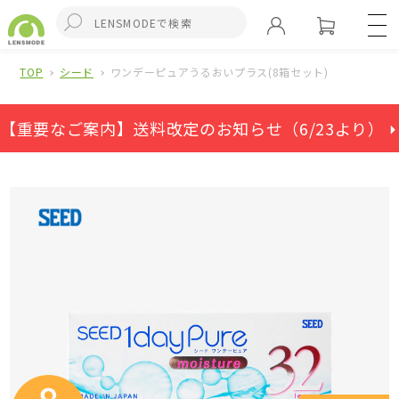
TOP
シード
ワンデーピュアうるおいプラス(8箱セット)
【重要なご案内】送料改定のお知らせ（6/23より） ⏵