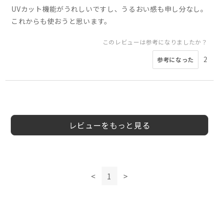
UVカット機能がうれしいですし、うるおい感も申し分なし。
これからも使おうと思います。
このレビューは参考になりましたか？
2
参考になった
5
5
4
ブレイク様
Marie.様
のり様
40代
40代
40代
女性
女性
男性
レビューをもっと見る
このレビューは参考になりましたか？
このレビューは参考になりましたか？
0
参考になった
このレビューは参考になりましたか？
0
<
1
>
参考になった
0
参考になった