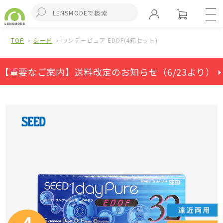
TOP
シード
ワンデーピュア EDOF(4箱セット)
【重要なご案内】送料改定のお知らせ（6/23より） ⏵