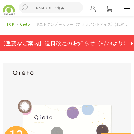
TOP
Qieto
キエトワンデーカラー（ブリリアントアイズ）(12箱セット
【重要なご案内】送料改定のお知らせ（6/23より） ⏵