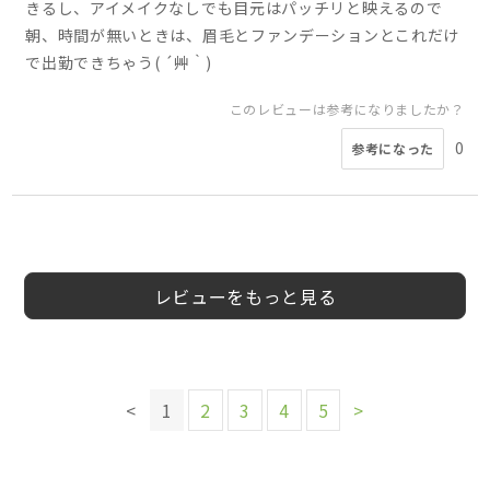
きるし、アイメイクなしでも目元はパッチリと映えるので
朝、時間が無いときは、眉毛とファンデーションとこれだけ
で出勤できちゃう( ´艸｀)
このレビューは参考になりましたか？
0
参考になった
5
4
4
4
5
4
4
かわいいけど‥
40
女
mocha様
ゆーか様
若葉様
ゆーか様
めろん様
ゆーか様
まいまい様
50代
40代
40代
40代
40代
50代
40代
女性
女性
女性
女性
女性
女性
女性
3
様
代
性
レビューをもっと見る
このレビューは参考になりましたか？
このレビューは参考になりましたか？
このレビューは参考になりましたか？
0
参考になった
このレビューは参考になりましたか？
このレビューは参考になりましたか？
このレビューは参考になりましたか？
0
0
参考になった
参考になった
このレビューは参考になりましたか？
0
0
0
<
1
2
3
4
5
>
参考になった
参考になった
参考になった
0
参考になった
このレビューは参考になりましたか？
0
参考になった