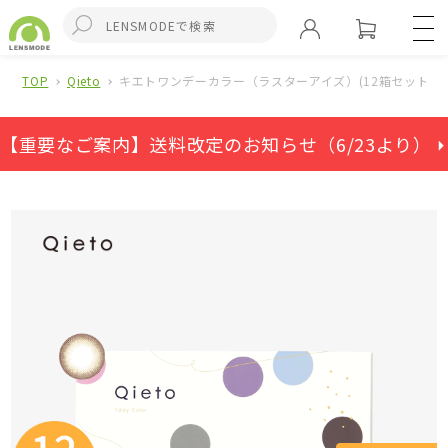
TOP
Qieto
キエトワンデーカラー（ラスターアイズ）(12箱セット)
【重要なご案内】送料改定のお知らせ（6/23より） ⏵