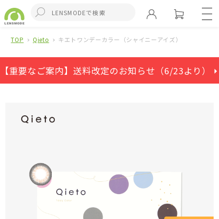
TOP
Qieto
キエトワンデーカラー（シャイニーアイズ）
【重要なご案内】送料改定のお知らせ（6/23より） ⏵