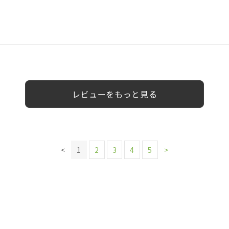
12様
0代
0代
女性
男性
女性
女性
女性
女性
30代
男性
レビューをもっと見る
<
1
2
3
4
5
>