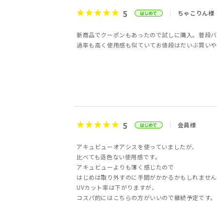
5
ちゃこりん様
新商品でクーポンもあったので試しに購入。普段バ
過率も高く使用感も似ていてお値段はだいぶ買いや
5
会員様
アキュビューオアシスを使っていましたが、
比べても遜色ない使用感です。
アキュビューよりも薄く感じたので
はじめは取り外すのに手間がかかるかもしれません
UVカット率は下がりますが、
コスパ的にはこちらの方がいいので継続予定です。