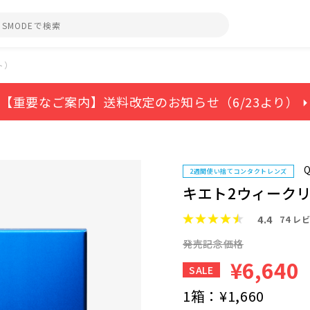
ト）
【重要なご案内】送料改定のお知らせ（6/23より） ⏵
Q
2週間使い捨てコンタクトレンズ
キエト2ウィーク
4.4
74
レビ
発売記念価格
¥6,640
SALE
1箱：
¥1,660