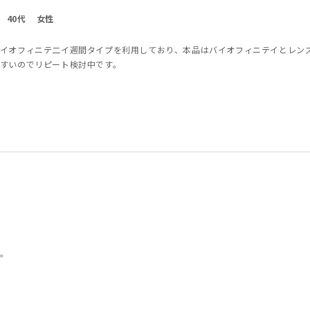
40代
女性
イオフィニテ二イ週間タイプを利用しており、本品はバイオフィニテイとレン
すいのでリピート検討中です。
。