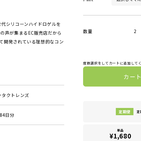
世代シリコーンハイドロゲルを
数量
2
の声が集まるEC販売店だから
て開発されている理想的なコン
度数選択をしてカートに追加して
カー
ンタクトレンズ
定
84日分
単品
¥1,680