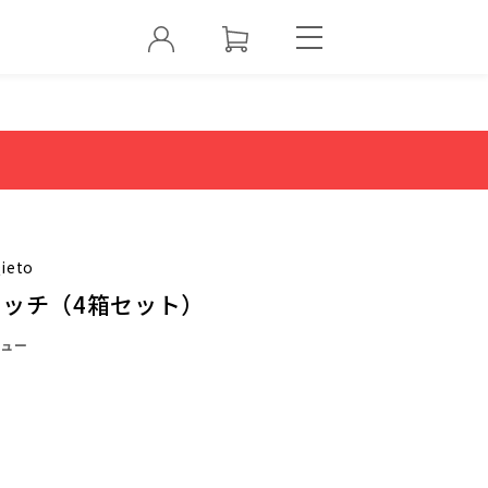
ieto
リッチ（4箱セット）
ュー