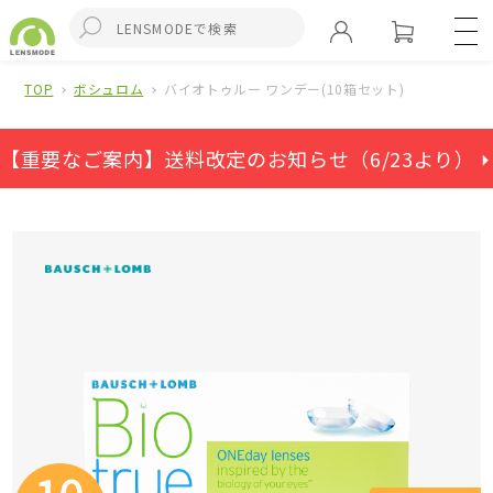
TOP
ボシュロム
バイオトゥルー ワンデー(10箱セット)
【重要なご案内】送料改定のお知らせ（6/23より） ⏵