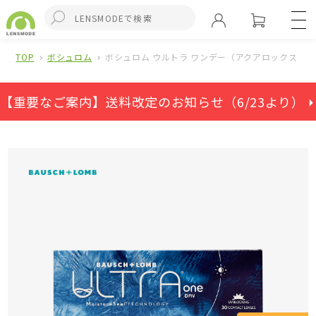
TOP
ボシュロム
ボシュロム ウルトラ ワンデー（アクアロックス ワン
【重要なご案内】送料改定のお知らせ（6/23より） ⏵