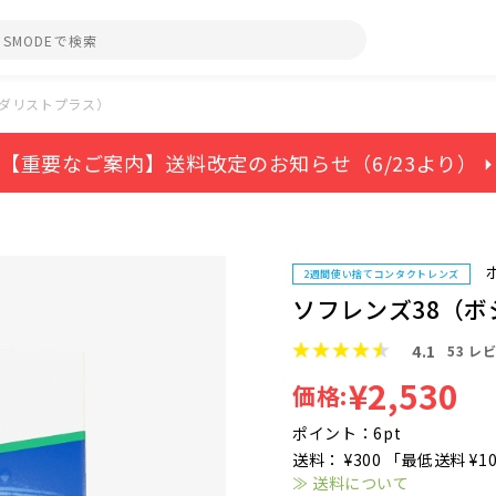
メダリストプラス）
【重要なご案内】送料改定のお知らせ（6/23より） ⏵
2週間使い捨てコンタクトレンズ
ソフレンズ38（
4.1
53
レビ
¥2,530
価格:
ポイント：6pt
送料： ¥300 「最低送料 ¥1
≫ 送料について