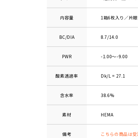
内容量
1箱6枚入り／片眼
BC/DIA
8.7/14.0
PWR
-1.00～-9.00
酸素透過率
Dk/L = 27.1
含水率
38.6%
素材
HEMA
備考
こちらの商品は受