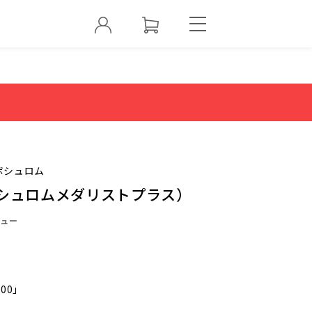
ボシュロム
ボシュロムメダリストプラス）
ュー
000」