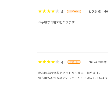
4
とうふ様
4
お手頃な価格で助かります
4
chika0w0様
良心的なお値段でネットから簡単に頼めます。
処方箋も不要なのでずっとこちらで購入しています(*