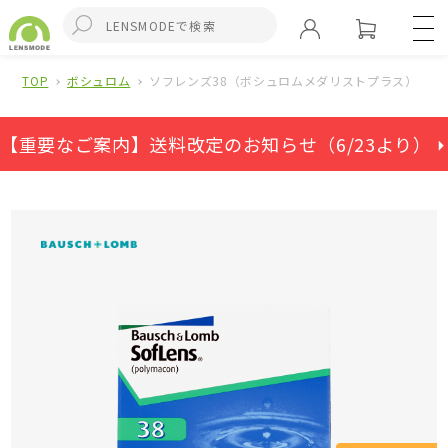
TOP
ボシュロム
ソフレンズ38（ボシュロムメダリストプラス）
【重要なご案内】送料改定のお知らせ（6/23より） ⏵